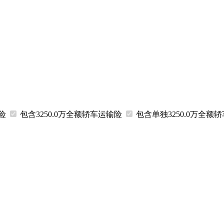
输险
包含3250.0万
全额
轿车运输险
包含
单独
3250.0万
全额
轿