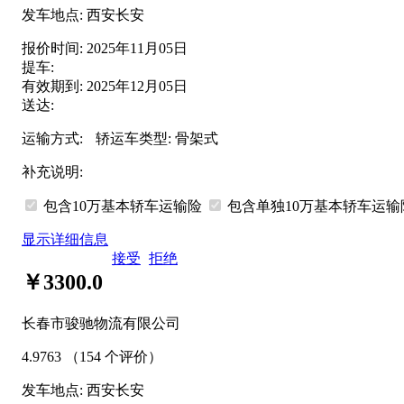
发车地点:
西安长安
报价时间:
2025年11月05日
提车:
有效期到:
2025年12月05日
送达:
运输方式:
轿运车类型:
骨架式
补充说明:
包含10万基本轿车运输险
包含
单独
10万基本轿车运
显示详细信息
接受
拒绝
￥3300.0
长春市骏驰物流有限公司
4.9763
（154 个评价）
发车地点:
西安长安