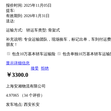
报价时间:
2025年11月05日
提车:
有效期到:
2026年1月31日
送达:
运输方式:
轿运车类型:
骨架式
补充说明:
专业运输团队，现场验车，标记出单，车到付运费
朋友！
包含10万基本轿车运输险
包含
单独
10万基本轿车运
显示详细信息
接受
拒绝
￥3300.0
上海安湘物流有限公司
4.97065
（34 个评价）
发车地点:
西安长安