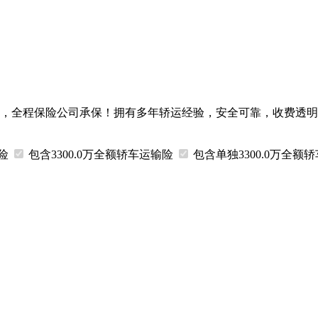
，全程保险公司承保！拥有多年轿运经验，安全可靠，收费透明
输险
包含3300.0万
全额
轿车运输险
包含
单独
3300.0万
全额
轿