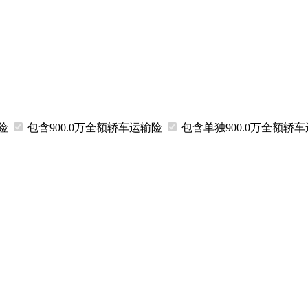
输险
包含900.0万
全额
轿车运输险
包含
单独
900.0万
全额
轿车