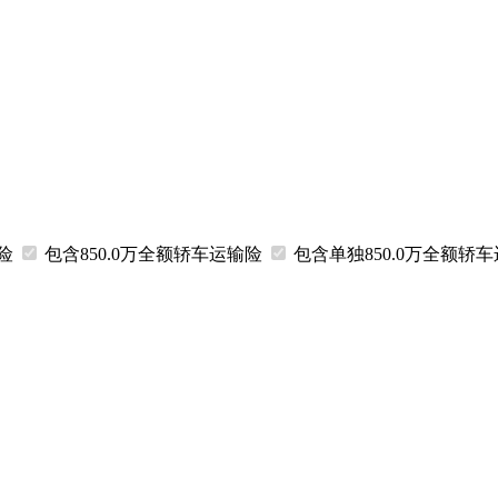
输险
包含850.0万
全额
轿车运输险
包含
单独
850.0万
全额
轿车